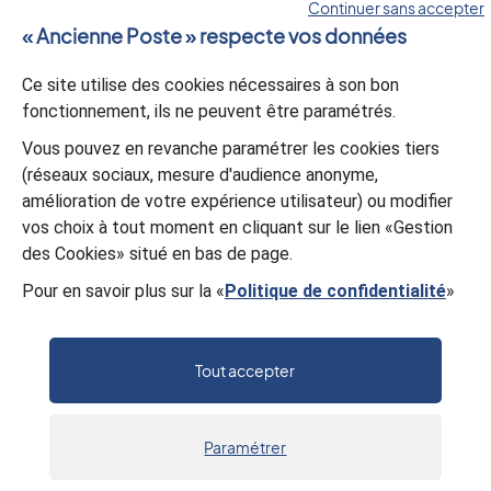
Continuer sans accepter
« Ancienne Poste » respecte vos données
Ce site utilise des cookies nécessaires à son bon
Validation
*
fonctionnement, ils ne peuvent être paramétrés.
À des fins de sécurité, veuillez sélectionner les
4 derniers
Vous pouvez en revanche paramétrer les cookies tiers
caractères
de la série.
(réseaux sociaux, mesure d'audience anonyme,
J
F
L
9
N
C
S
J
amélioration de votre expérience utilisateur) ou modifier
vos choix à tout moment en cliquant sur le lien «Gestion
des Cookies» situé en bas de page.
Valider
Pour en savoir plus sur la «
Politique de confidentialité
»
Tout accepter
Paramétrer