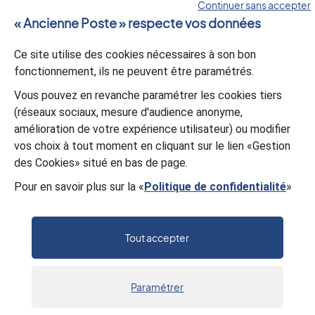
Continuer sans accepter
« Ancienne Poste » respecte vos données
Ce site utilise des cookies nécessaires à son bon
Validation
*
fonctionnement, ils ne peuvent être paramétrés.
À des fins de sécurité, veuillez sélectionner les
3 derniers
Vous pouvez en revanche paramétrer les cookies tiers
caractères
de la série.
(réseaux sociaux, mesure d'audience anonyme,
1
2
1
K
D
U
6
7
amélioration de votre expérience utilisateur) ou modifier
vos choix à tout moment en cliquant sur le lien «Gestion
des Cookies» situé en bas de page.
Valider
Pour en savoir plus sur la «
Politique de confidentialité
»
Tout accepter
Paramétrer